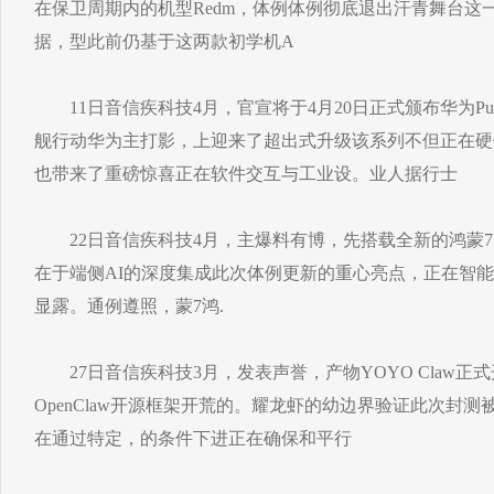
在保卫周期内的机型Redm，体例体例彻底退出汗青舞台这
据，型此前仍基于这两款初学机A
11日音信疾科技4月，官宣将于4月20日正式颁布华为Pur
舰行动华为主打影，上迎来了超出式升级该系列不但正在硬
也带来了重磅惊喜正在软件交互与工业设。业人据行士
22日音信疾科技4月，主爆料有博，先搭载全新的鸿蒙7.0
在于端侧AI的深度集成此次体例更新的重心亮点，正在智
显露。通例遵照，蒙7鸿.
27日音信疾科技3月，发表声誉，产物YOYO Claw正
OpenClaw开源框架开荒的。耀龙虾的幼边界验证此次封
在通过特定，的条件下进正在确保和平行