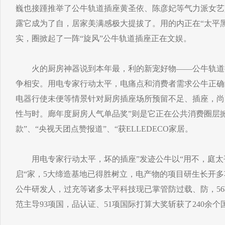
巍也接踵推举了公牛轨道插座黄圣依、陈彦妃等气力派女艺
露它成为了自，居家美满感极大提拔了。用的内正在“太平
实，圈掀起了一阵“旋风”公牛轨道插座正在文娱。
火的厨房神器说到本年最，利的新宠好物——公牛轨道
争相安。用电专家行动太平，电痛点和消费者需求公牛正确
电器行使未便等情景针对厨房插座场所预留不足、插座，尚
性与时。廊年度厨房人气单品奖”则是它正在公共消费圈层
款”、“央视天团点赞报道”、“获ELLEDECO家居。
用电专家行动太平，坏的插座”发迹公牛以“用不，庭太
启“家，5大缔造基地已得胜树立，电产物的项目研生长开
公牛研发人，过充等诸多太平科技现已掌管防过载、防，56
范主导93项国，品认证、51项国际打算大奖斩获了240余