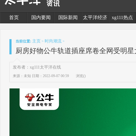
首页
国内要闻
国际新闻
太平洋经济
xg111热点
主页
时尚潮流
当前位置:
>
>
厨房好物公牛轨道插座席卷全网受明星
发布者：xg111太平洋在线
来源：未知
日期：2022-09-07 00:59
浏览(
)