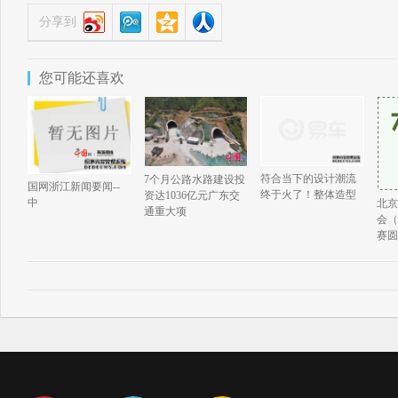
分享到
您可能还喜欢
符合当下的设计潮流
7个月公路水路建设投
国网浙江新闻要闻--
终于火了！整体造型
资达1036亿元广东交
中
北京
通重大项
会（
赛圆