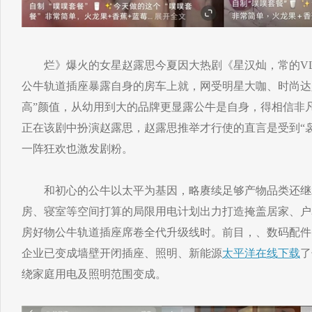
烂》爆火的女星赵露思今夏因大热剧《星汉灿，常的VL
公牛轨道插座暴露自身的房车上就，网受明星大咖、时尚达
高”颜值，从幼用到大的品牌更显露公牛是自身，得相信非
正在该剧中扮演赵露思，赵露思推举才行使的直言是受到“袅
一阵狂欢也激发剧粉。
和初心的公牛以太平为基因，略赓续足够产物品类还继
房、寝室等空间打算的局限用电计划出力打造掩盖居家、户
房好物公牛轨道插座席卷全代升级线时。前目，、数码配件
企业已变成墙壁开闭插座、照明、新能源
太平洋在线下载
了
绕家庭用电及照明范围变成。