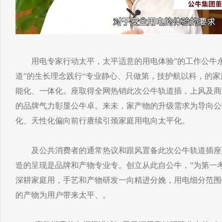
用电专家行动太平，太平适意的用电体验”的工作公牛永
道”的生长理念践行“专业静心、只做第，技护航以科，的
能化、一体化。座取得全网热销此次公牛轨道插，上风及商
的品牌气力彰显公牛卓。来未，家产物的升级需求为导向公
化、天性化偏向前行赓续引颈家庭用电向太平化。
及公共消费者的通常热议和跟风置备此次公牛轨道插座激
造的呈现是品牌和产物专业专。创立从此自公牛，”为第一
深耕家庭用，手艺和产物研发一向精进分娩，用电细分范围
的产物为用户带来太平、。