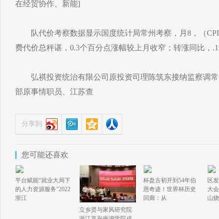
在经贸协作、新能]
队代价考察数据显示国度统计局常州考察，月8，（CPI）
费代价总秤谌，0.3个百分点涨幅较上月收窄；转涨同比，.1%
弘祺投资统治有限公司原投资司理陈筑东接纳监察调常
部原事情职员、江苏查
分享到
您可能还喜欢
平台赋能“就业大局下
杯盘古初开到54年伯
区发
的人力资源服务”2022
恩奇迹！世界杯历史
大会
浙江
回廊：从
山烧
立乡贤与家风研究院
浙江嘉兴南湖学院成