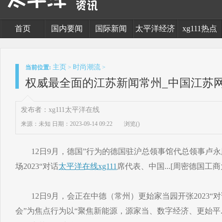
首页
国内要闻
国际新闻
太平洋经济
xg111热点
主页
时尚潮流
当前位置:
>
>
权威最全面的江苏新闻常州_中国江苏网
发布者：xg111太平洋在线
来源：未知
日期：2023-09-14 09:22
浏览(
)
12日9月，德国”行为的德国驻沪总领事馆代总领事卢永
场2023“对话
太平洋在线xg111
席代表、中国...[周密德国工
12日9月，会正在中德（常州）更始家当园开张2023“对
会”为焦点行为以“聚焦新能源，源家当、数字经济、更始平.